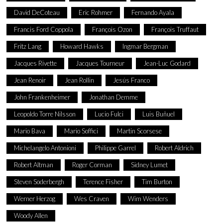
David DeCoteau
Eric Rohmer
Fernando Ayala
Francis Ford Coppola
François Ozon
François Truffaut
Fritz Lang
Howard Hawks
Ingmar Bergman
Jacques Rivette
Jacques Tourneur
Jean-Luc Godard
Jean Renoir
Jean Rollin
Jesús Franco
John Frankenheimer
Jonathan Demme
Leopoldo Torre Nilsson
Lucio Fulci
Luis Buñuel
Mario Bava
Mario Soffici
Martin Scorsese
Michelangelo Antonioni
Philippe Garrel
Robert Aldrich
Robert Altman
Roger Corman
Sidney Lumet
Steven Soderbergh
Terence Fisher
Tim Burton
Werner Herzog
Wes Craven
Wim Wenders
Woody Allen