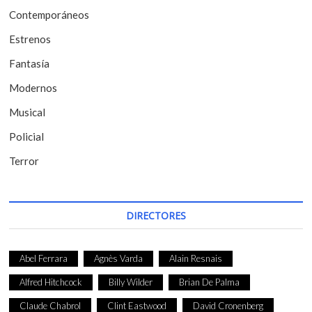
Contemporáneos
n
t
Estrenos
r
Fantasía
a
Modernos
d
Musical
a
Policial
s
Terror
DIRECTORES
Abel Ferrara
Agnès Varda
Alain Resnais
Alfred Hitchcock
Billy Wilder
Brian De Palma
Claude Chabrol
Clint Eastwood
David Cronenberg