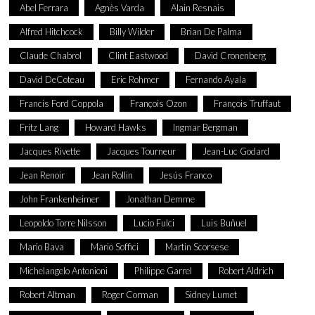
Abel Ferrara
Agnès Varda
Alain Resnais
Alfred Hitchcock
Billy Wilder
Brian De Palma
Claude Chabrol
Clint Eastwood
David Cronenberg
David DeCoteau
Eric Rohmer
Fernando Ayala
Francis Ford Coppola
François Ozon
François Truffaut
Fritz Lang
Howard Hawks
Ingmar Bergman
Jacques Rivette
Jacques Tourneur
Jean-Luc Godard
Jean Renoir
Jean Rollin
Jesús Franco
John Frankenheimer
Jonathan Demme
Leopoldo Torre Nilsson
Lucio Fulci
Luis Buñuel
Mario Bava
Mario Soffici
Martin Scorsese
Michelangelo Antonioni
Philippe Garrel
Robert Aldrich
Robert Altman
Roger Corman
Sidney Lumet