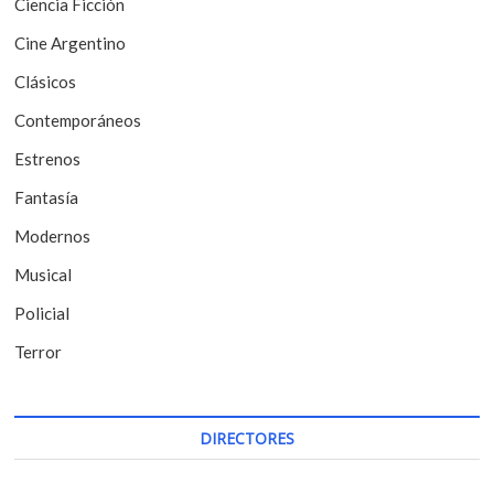
Ciencia Ficción
d
Cine Argentino
e
Clásicos
e
Contemporáneos
n
t
Estrenos
r
Fantasía
a
Modernos
d
Musical
a
Policial
s
Terror
DIRECTORES