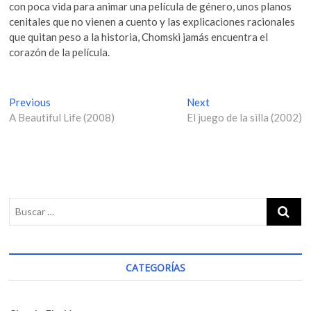
con poca vida para animar una película de género, unos planos
cenitales que no vienen a cuento y las explicaciones racionales
que quitan peso a la historia, Chomski jamás encuentra el
corazón de la película.
N
Previous
P
Next
N
A Beautiful Life (2008)
r
El juego de la silla (2002)
e
a
e
x
v
v
t
i
p
e
o
o
g
u
s
s
t
a
p
:
c
o
i
s
CATEGORÍAS
t
ó
:
n