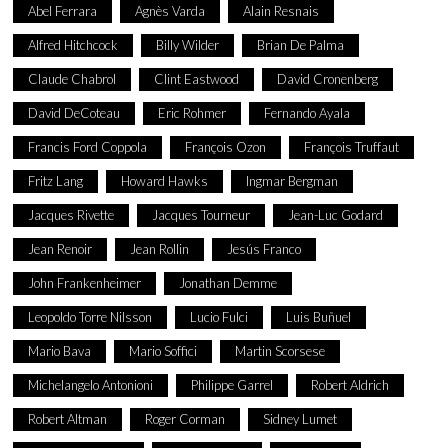
Abel Ferrara
Agnès Varda
Alain Resnais
Alfred Hitchcock
Billy Wilder
Brian De Palma
Claude Chabrol
Clint Eastwood
David Cronenberg
David DeCoteau
Eric Rohmer
Fernando Ayala
Francis Ford Coppola
François Ozon
François Truffaut
Fritz Lang
Howard Hawks
Ingmar Bergman
Jacques Rivette
Jacques Tourneur
Jean-Luc Godard
Jean Renoir
Jean Rollin
Jesús Franco
John Frankenheimer
Jonathan Demme
Leopoldo Torre Nilsson
Lucio Fulci
Luis Buñuel
Mario Bava
Mario Soffici
Martin Scorsese
Michelangelo Antonioni
Philippe Garrel
Robert Aldrich
Robert Altman
Roger Corman
Sidney Lumet