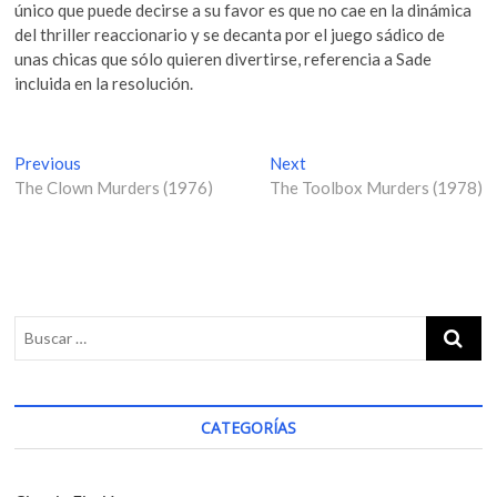
único que puede decirse a su favor es que no cae en la dinámica
del thriller reaccionario y se decanta por el juego sádico de
unas chicas que sólo quieren divertirse, referencia a Sade
incluida en la resolución.
N
Previous
P
Next
N
The Clown Murders (1976)
r
The Toolbox Murders (1978)
e
a
e
x
v
v
t
i
p
e
o
o
g
u
s
s
t
a
p
:
c
o
i
s
CATEGORÍAS
t
ó
:
n