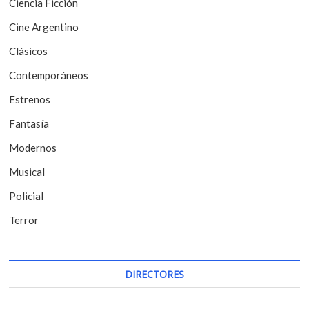
Ciencia Ficción
d
Cine Argentino
e
Clásicos
e
Contemporáneos
n
t
Estrenos
r
Fantasía
a
Modernos
d
Musical
a
Policial
s
Terror
DIRECTORES