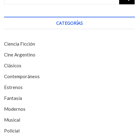
a
p
:
c
o
i
s
CATEGORÍAS
t
ó
:
n
Ciencia Ficción
d
Cine Argentino
e
Clásicos
e
Contemporáneos
n
t
Estrenos
r
Fantasía
a
Modernos
d
Musical
a
Policial