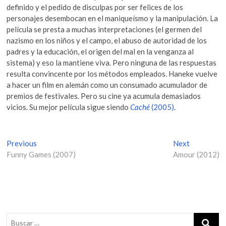
definido y el pedido de disculpas por ser felices de los
personajes desembocan en el maniqueísmo y la manipulación. La
película se presta a muchas interpretaciones (el germen del
nazismo en los niños y el campo, el abuso de autoridad de los
padres y la educación, el origen del mal en la venganza al
sistema) y eso la mantiene viva. Pero ninguna de las respuestas
resulta convincente por los métodos empleados. Haneke vuelve
a hacer un film en alemán como un consumado acumulador de
premios de festivales. Pero su cine ya acumula demasiados
vicios. Su mejor película sigue siendo
Caché
(2005)
.
N
Previous
P
Next
N
Funny Games (2007)
r
Amour (2012)
e
a
e
x
v
v
t
i
p
e
o
o
g
u
s
s
t