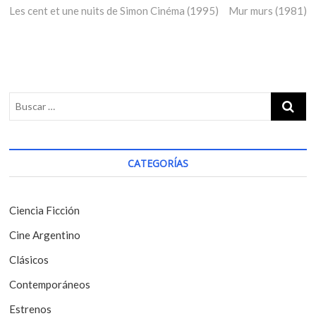
Les cent et une nuits de Simon Cinéma (1995)
r
Mur murs (1981)
e
a
e
x
v
v
t
i
p
e
o
o
g
u
s
s
t
a
p
:
c
o
i
s
CATEGORÍAS
t
ó
:
n
Ciencia Ficción
d
Cine Argentino
e
Clásicos
e
Contemporáneos
n
t
Estrenos