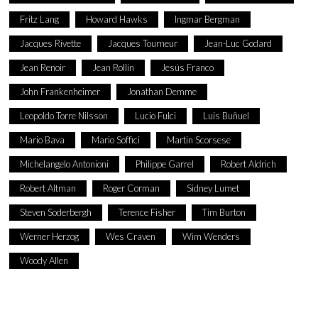
Fritz Lang
Howard Hawks
Ingmar Bergman
Jacques Rivette
Jacques Tourneur
Jean-Luc Godard
Jean Renoir
Jean Rollin
Jesús Franco
John Frankenheimer
Jonathan Demme
Leopoldo Torre Nilsson
Lucio Fulci
Luis Buñuel
Mario Bava
Mario Soffici
Martin Scorsese
Michelangelo Antonioni
Philippe Garrel
Robert Aldrich
Robert Altman
Roger Corman
Sidney Lumet
Steven Soderbergh
Terence Fisher
Tim Burton
Werner Herzog
Wes Craven
Wim Wenders
Woody Allen