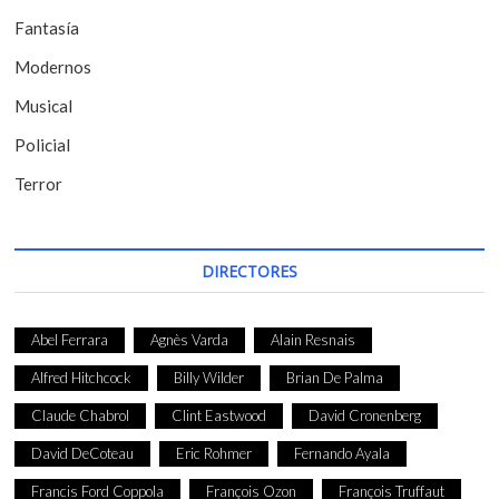
r
Fantasía
a
Modernos
d
Musical
a
Policial
s
Terror
DIRECTORES
Abel Ferrara
Agnès Varda
Alain Resnais
Alfred Hitchcock
Billy Wilder
Brian De Palma
Claude Chabrol
Clint Eastwood
David Cronenberg
David DeCoteau
Eric Rohmer
Fernando Ayala
Francis Ford Coppola
François Ozon
François Truffaut