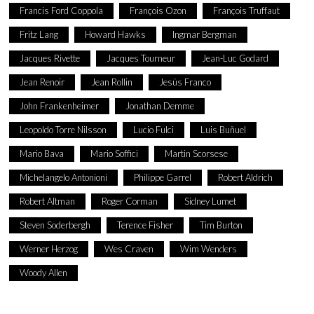
Francis Ford Coppola
François Ozon
François Truffaut
Fritz Lang
Howard Hawks
Ingmar Bergman
Jacques Rivette
Jacques Tourneur
Jean-Luc Godard
Jean Renoir
Jean Rollin
Jesús Franco
John Frankenheimer
Jonathan Demme
Leopoldo Torre Nilsson
Lucio Fulci
Luis Buñuel
Mario Bava
Mario Soffici
Martin Scorsese
Michelangelo Antonioni
Philippe Garrel
Robert Aldrich
Robert Altman
Roger Corman
Sidney Lumet
Steven Soderbergh
Terence Fisher
Tim Burton
Werner Herzog
Wes Craven
Wim Wenders
Woody Allen