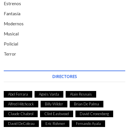
t
Estrenos
r
Fantasía
a
Modernos
d
Musical
a
Policial
s
Terror
DIRECTORES
Abel Ferrara
Agnès Varda
Alain Resnais
Alfred Hitchcock
Billy Wilder
Brian De Palma
Claude Chabrol
Clint Eastwood
David Cronenberg
David DeCoteau
Eric Rohmer
Fernando Ayala