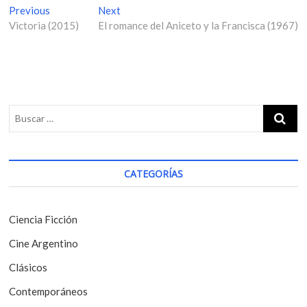
N
Previous
P
Next
N
Victoria (2015)
r
El romance del Aniceto y la Francisca (1967)
e
a
e
x
v
v
t
i
p
e
o
o
g
u
s
s
t
a
p
:
c
o
i
s
CATEGORÍAS
t
ó
:
n
Ciencia Ficción
d
Cine Argentino
e
Clásicos
e
Contemporáneos
n