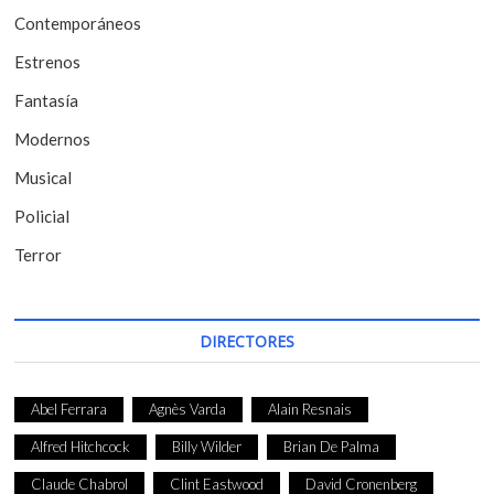
Contemporáneos
n
t
Estrenos
r
Fantasía
a
Modernos
d
Musical
a
Policial
s
Terror
DIRECTORES
Abel Ferrara
Agnès Varda
Alain Resnais
Alfred Hitchcock
Billy Wilder
Brian De Palma
Claude Chabrol
Clint Eastwood
David Cronenberg