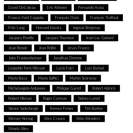
David DeCoteau
Eric Rohmer
Fernando Ayala
Francis Ford Coppola
François Ozon
François Truffaut
Fritz Lang
Howard Hawks
Ingmar Bergman
Jacques Rivette
Jacques Tourneur
Jean-Luc Godard
Jean Renoir
Jean Rollin
Jesús Franco
John Frankenheimer
Jonathan Demme
Leopoldo Torre Nilsson
Lucio Fulci
Luis Buñuel
Mario Bava
Mario Soffici
Martin Scorsese
Michelangelo Antonioni
Philippe Garrel
Robert Aldrich
Robert Altman
Roger Corman
Sidney Lumet
Steven Soderbergh
Terence Fisher
Tim Burton
Werner Herzog
Wes Craven
Wim Wenders
Woody Allen