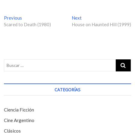
N
Previous
P
Next
N
Scared to Death (1980)
r
House on Haunted Hill (1999)
e
a
e
x
v
v
t
i
p
e
o
o
g
u
s
s
t
a
p
:
c
o
i
s
CATEGORÍAS
t
ó
:
n
Ciencia Ficción
d
Cine Argentino
e
Clásicos
e