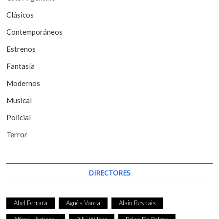
e
Clásicos
e
Contemporáneos
n
t
Estrenos
r
Fantasía
a
Modernos
d
Musical
a
Policial
s
Terror
DIRECTORES
Abel Ferrara
Agnès Varda
Alain Resnais