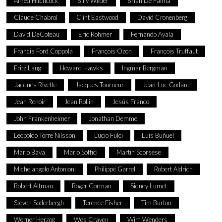
Alfred Hitchcock
Billy Wilder
Brian De Palma
Claude Chabrol
Clint Eastwood
David Cronenberg
David DeCoteau
Eric Rohmer
Fernando Ayala
Francis Ford Coppola
François Ozon
François Truffaut
Fritz Lang
Howard Hawks
Ingmar Bergman
Jacques Rivette
Jacques Tourneur
Jean-Luc Godard
Jean Renoir
Jean Rollin
Jesús Franco
John Frankenheimer
Jonathan Demme
Leopoldo Torre Nilsson
Lucio Fulci
Luis Buñuel
Mario Bava
Mario Soffici
Martin Scorsese
Michelangelo Antonioni
Philippe Garrel
Robert Aldrich
Robert Altman
Roger Corman
Sidney Lumet
Steven Soderbergh
Terence Fisher
Tim Burton
Werner Herzog
Wes Craven
Wim Wenders