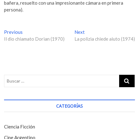
bañera, resuelto con una impresionante cámara en primera
persona).
N
Previous
P
Next
N
Il dio chiamato Dorian (1970)
r
La polizia chiede aiuto (1974)
e
a
e
x
v
v
t
i
p
e
o
o
g
u
s
s
t
a
p
:
c
o
i
s
CATEGORÍAS
t
ó
:
n
Ciencia Ficción
d
Cine Argentino