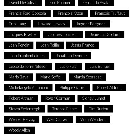
David DeCoteau
Eric Rohmer
Fernando Ayala
Francis Ford Coppola
François Ozon
François Truffaut
Fritz Lang
Howard Hawks
Ingmar Bergman
Jacques Rivette
Jacques Tourneur
Jean-Luc Godard
Jean Renoir
Jean Rollin
Jesús Franco
John Frankenheimer
Jonathan Demme
Leopoldo Torre Nilsson
Lucio Fulci
Luis Buñuel
Mario Bava
Mario Soffici
Martin Scorsese
Michelangelo Antonioni
Philippe Garrel
Robert Aldrich
Robert Altman
Roger Corman
Sidney Lumet
Steven Soderbergh
Terence Fisher
Tim Burton
Werner Herzog
Wes Craven
Wim Wenders
Woody Allen