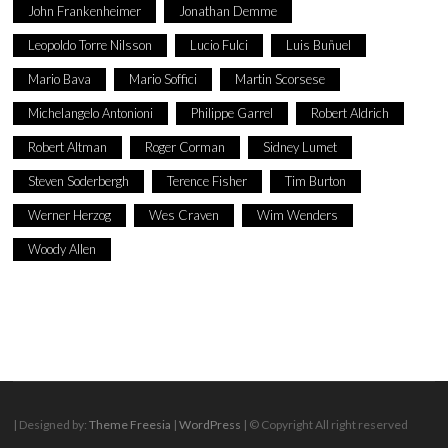
John Frankenheimer
Jonathan Demme
Leopoldo Torre Nilsson
Lucio Fulci
Luis Buñuel
Mario Bava
Mario Soffici
Martin Scorsese
Michelangelo Antonioni
Philippe Garrel
Robert Aldrich
Robert Altman
Roger Corman
Sidney Lumet
Steven Soderbergh
Terence Fisher
Tim Burton
Werner Herzog
Wes Craven
Wim Wenders
Woody Allen
| Designed by:
Theme Freesia
|
WordPress
| © Copyright All right reserved