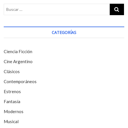
g
u
s
s
t
a
p
:
c
o
i
s
CATEGORÍAS
t
ó
:
n
Ciencia Ficción
d
Cine Argentino
e
Clásicos
e
Contemporáneos
n
t
Estrenos
r
Fantasía
a
Modernos
d
Musical