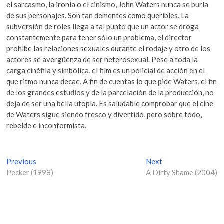
el sarcasmo, la ironía o el cinismo, John Waters nunca se burla
de sus personajes. Son tan dementes como queribles. La
subversión de roles llega a tal punto que un actor se droga
constantemente para tener sólo un problema, el director
prohíbe las relaciones sexuales durante el rodaje y otro de los
actores se avergüenza de ser heterosexual. Pese a toda la
carga cinéfila y simbólica, el film es un policial de acción en el
que ritmo nunca decae. A fin de cuentas lo que pide Waters, el fin
de los grandes estudios y de la parcelación de la producción, no
deja de ser una bella utopía. Es saludable comprobar que el cine
de Waters sigue siendo fresco y divertido, pero sobre todo,
rebelde e inconformista.
N
Previous
P
Next
N
Pecker (1998)
r
A Dirty Shame (2004)
e
a
e
x
v
v
t
i
p
e
o
o