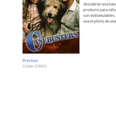
descubren una band
producto para niños
son indisimulables.
sea el piloto de un
N
Previous
P
Chiller (1985)
r
a
e
v
v
i
e
o
g
u
s
a
p
c
o