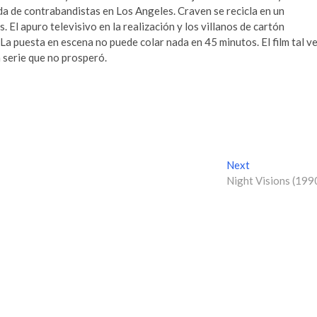
a de contrabandistas en Los Angeles. Craven se recicla en un
. El apuro televisivo en la realización y los villanos de cartón
 La puesta en escena no puede colar nada en 45 minutos. El film tal v
a serie que no prosperó.
Next
N
Night Visions (199
e
x
t
p
o
s
t
: