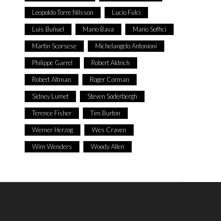
Leopoldo Torre Nilsson
Lucio Fulci
Luis Buñuel
Mario Bava
Mario Soffici
Martin Scorsese
Michelangelo Antonioni
Philippe Garrel
Robert Aldrich
Robert Altman
Roger Corman
Sidney Lumet
Steven Soderbergh
Terence Fisher
Tim Burton
Werner Herzog
Wes Craven
Wim Wenders
Woody Allen