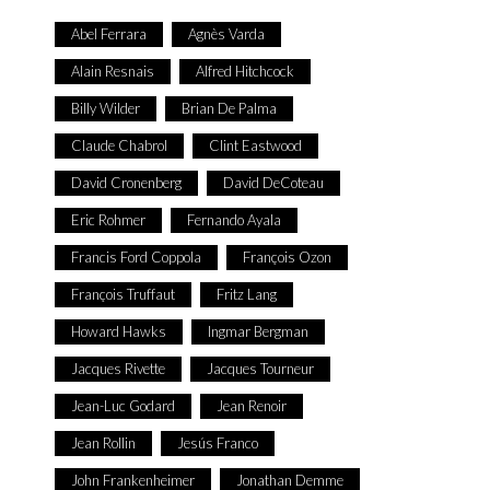
Abel Ferrara
Agnès Varda
Alain Resnais
Alfred Hitchcock
Billy Wilder
Brian De Palma
Claude Chabrol
Clint Eastwood
David Cronenberg
David DeCoteau
Eric Rohmer
Fernando Ayala
Francis Ford Coppola
François Ozon
François Truffaut
Fritz Lang
Howard Hawks
Ingmar Bergman
Jacques Rivette
Jacques Tourneur
Jean-Luc Godard
Jean Renoir
Jean Rollin
Jesús Franco
John Frankenheimer
Jonathan Demme