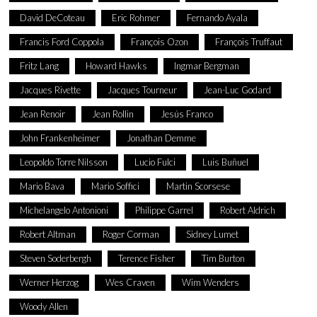
David DeCoteau
Eric Rohmer
Fernando Ayala
Francis Ford Coppola
François Ozon
François Truffaut
Fritz Lang
Howard Hawks
Ingmar Bergman
Jacques Rivette
Jacques Tourneur
Jean-Luc Godard
Jean Renoir
Jean Rollin
Jesús Franco
John Frankenheimer
Jonathan Demme
Leopoldo Torre Nilsson
Lucio Fulci
Luis Buñuel
Mario Bava
Mario Soffici
Martin Scorsese
Michelangelo Antonioni
Philippe Garrel
Robert Aldrich
Robert Altman
Roger Corman
Sidney Lumet
Steven Soderbergh
Terence Fisher
Tim Burton
Werner Herzog
Wes Craven
Wim Wenders
Woody Allen