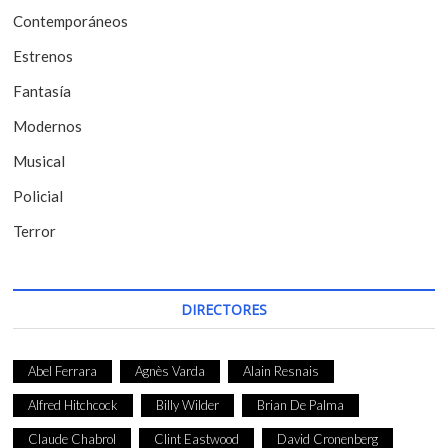
Contemporáneos
n
t
Estrenos
r
Fantasía
a
Modernos
d
Musical
a
Policial
s
Terror
DIRECTORES
Abel Ferrara
Agnès Varda
Alain Resnais
Alfred Hitchcock
Billy Wilder
Brian De Palma
Claude Chabrol
Clint Eastwood
David Cronenberg