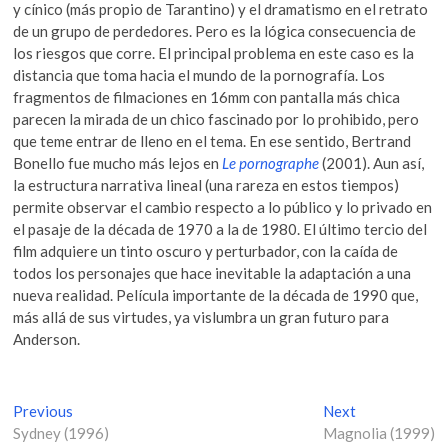
y cínico (más propio de Tarantino) y el dramatismo en el retrato
de un grupo de perdedores. Pero es la lógica consecuencia de
los riesgos que corre. El principal problema en este caso es la
distancia que toma hacia el mundo de la pornografía. Los
fragmentos de filmaciones en 16mm con pantalla más chica
parecen la mirada de un chico fascinado por lo prohibido, pero
que teme entrar de lleno en el tema. En ese sentido, Bertrand
Bonello fue mucho más lejos en
Le pornographe
(2001). Aun así,
la estructura narrativa lineal (una rareza en estos tiempos)
permite observar el cambio respecto a lo público y lo privado en
el pasaje de la década de 1970 a la de 1980. El último tercio del
film adquiere un tinto oscuro y perturbador, con la caída de
todos los personajes que hace inevitable la adaptación a una
nueva realidad. Película importante de la década de 1990 que,
más allá de sus virtudes, ya vislumbra un gran futuro para
Anderson.
N
Previous
P
Next
N
Sydney (1996)
r
Magnolia (1999)
e
a