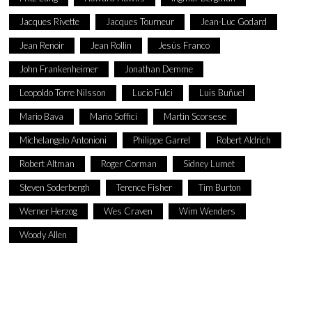
Jacques Rivette
Jacques Tourneur
Jean-Luc Godard
Jean Renoir
Jean Rollin
Jesús Franco
John Frankenheimer
Jonathan Demme
Leopoldo Torre Nilsson
Lucio Fulci
Luis Buñuel
Mario Bava
Mario Soffici
Martin Scorsese
Michelangelo Antonioni
Philippe Garrel
Robert Aldrich
Robert Altman
Roger Corman
Sidney Lumet
Steven Soderbergh
Terence Fisher
Tim Burton
Werner Herzog
Wes Craven
Wim Wenders
Woody Allen