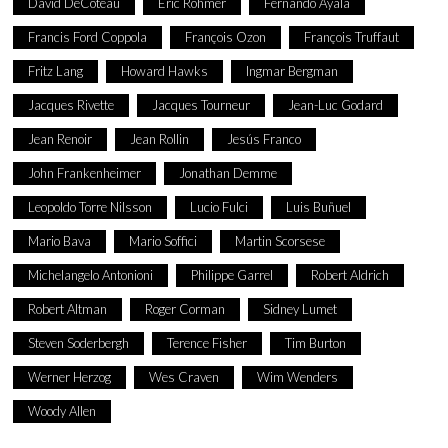
David DeCoteau
Eric Rohmer
Fernando Ayala
Francis Ford Coppola
François Ozon
François Truffaut
Fritz Lang
Howard Hawks
Ingmar Bergman
Jacques Rivette
Jacques Tourneur
Jean-Luc Godard
Jean Renoir
Jean Rollin
Jesús Franco
John Frankenheimer
Jonathan Demme
Leopoldo Torre Nilsson
Lucio Fulci
Luis Buñuel
Mario Bava
Mario Soffici
Martin Scorsese
Michelangelo Antonioni
Philippe Garrel
Robert Aldrich
Robert Altman
Roger Corman
Sidney Lumet
Steven Soderbergh
Terence Fisher
Tim Burton
Werner Herzog
Wes Craven
Wim Wenders
Woody Allen