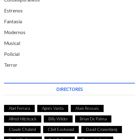
n
t
Estrenos
r
Fantasía
a
Modernos
d
Musical
a
Policial
s
Terror
DIRECTORES
Abel Ferrara
Agnès Varda
Alain Resnais
Alfred Hitchcock
Billy Wilder
Brian De Palma
Claude Chabrol
Clint Eastwood
David Cronenberg