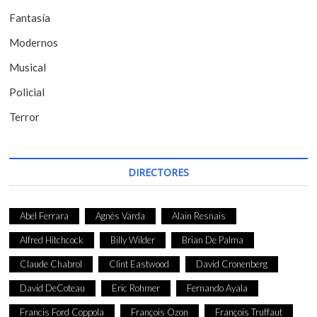
r
Fantasía
a
Modernos
d
Musical
a
Policial
s
Terror
DIRECTORES
Abel Ferrara
Agnès Varda
Alain Resnais
Alfred Hitchcock
Billy Wilder
Brian De Palma
Claude Chabrol
Clint Eastwood
David Cronenberg
David DeCoteau
Eric Rohmer
Fernando Ayala
Francis Ford Coppola
François Ozon
François Truffaut