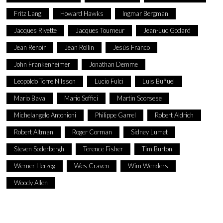
Fritz Lang
Howard Hawks
Ingmar Bergman
Jacques Rivette
Jacques Tourneur
Jean-Luc Godard
Jean Renoir
Jean Rollin
Jesús Franco
John Frankenheimer
Jonathan Demme
Leopoldo Torre Nilsson
Lucio Fulci
Luis Buñuel
Mario Bava
Mario Soffici
Martin Scorsese
Michelangelo Antonioni
Philippe Garrel
Robert Aldrich
Robert Altman
Roger Corman
Sidney Lumet
Steven Soderbergh
Terence Fisher
Tim Burton
Werner Herzog
Wes Craven
Wim Wenders
Woody Allen