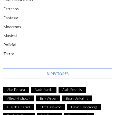
n
t
Estrenos
r
Fantasía
a
Modernos
d
Musical
a
Policial
s
Terror
DIRECTORES
Abel Ferrara
Agnès Varda
Alain Resnais
Alfred Hitchcock
Billy Wilder
Brian De Palma
Claude Chabrol
Clint Eastwood
David Cronenberg