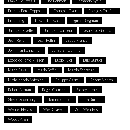
David DeCoteau
Eric Rohmer
Fernando Ayala
Francis Ford Coppola
François Ozon
François Truffaut
Fritz Lang
Howard Hawks
Ingmar Bergman
Jacques Rivette
Jacques Tourneur
Jean-Luc Godard
Jean Renoir
Jean Rollin
Jesús Franco
John Frankenheimer
Jonathan Demme
Leopoldo Torre Nilsson
Lucio Fulci
Luis Buñuel
Mario Bava
Mario Soffici
Martin Scorsese
Michelangelo Antonioni
Philippe Garrel
Robert Aldrich
Robert Altman
Roger Corman
Sidney Lumet
Steven Soderbergh
Terence Fisher
Tim Burton
Werner Herzog
Wes Craven
Wim Wenders
Woody Allen