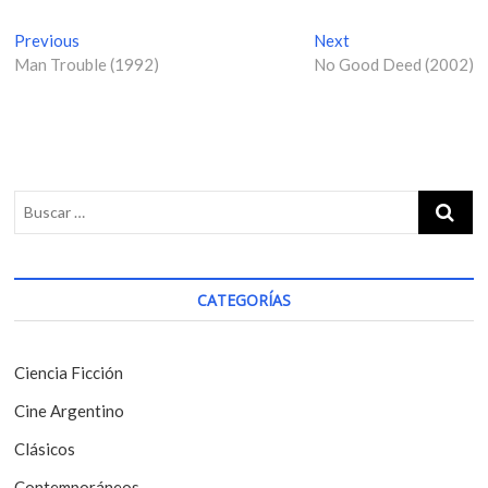
N
Previous
P
Next
N
Man Trouble (1992)
r
No Good Deed (2002)
e
a
e
x
v
v
t
i
p
e
o
o
g
u
s
s
t
a
p
:
c
o
i
s
CATEGORÍAS
t
ó
:
n
Ciencia Ficción
d
Cine Argentino
e
Clásicos
e
Contemporáneos