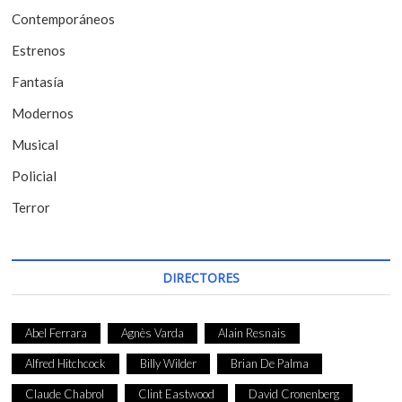
t
Contemporáneos
r
Estrenos
a
Fantasía
d
Modernos
a
Musical
s
Policial
Terror
DIRECTORES
Abel Ferrara
Agnès Varda
Alain Resnais
Alfred Hitchcock
Billy Wilder
Brian De Palma
Claude Chabrol
Clint Eastwood
David Cronenberg