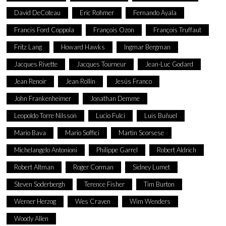
David DeCoteau
Eric Rohmer
Fernando Ayala
Francis Ford Coppola
François Ozon
François Truffaut
Fritz Lang
Howard Hawks
Ingmar Bergman
Jacques Rivette
Jacques Tourneur
Jean-Luc Godard
Jean Renoir
Jean Rollin
Jesús Franco
John Frankenheimer
Jonathan Demme
Leopoldo Torre Nilsson
Lucio Fulci
Luis Buñuel
Mario Bava
Mario Soffici
Martin Scorsese
Michelangelo Antonioni
Philippe Garrel
Robert Aldrich
Robert Altman
Roger Corman
Sidney Lumet
Steven Soderbergh
Terence Fisher
Tim Burton
Werner Herzog
Wes Craven
Wim Wenders
Woody Allen