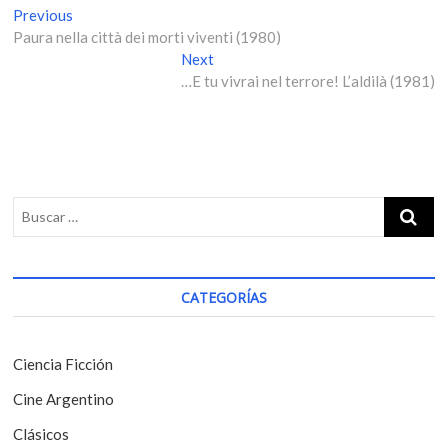
N
Previous
P
Paura nella città dei morti viventi (1980)
r
a
e
Next
N
v
v
…E tu vivrai nel terrore! L’aldilà (1981)
e
i
x
e
o
t
g
u
p
s
o
a
p
s
c
o
t
i
s
:
t
ó
:
CATEGORÍAS
n
d
e
Ciencia Ficción
e
Cine Argentino
n
Clásicos