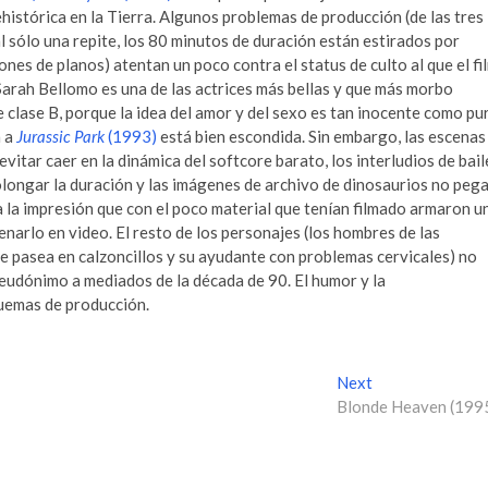
ehistórica en la Tierra. Algunos problemas de producción (de las tres
al sólo una repite, los 80 minutos de duración están estirados por
iones de planos) atentan un poco contra el status de culto al que el fi
arah Bellomo es una de las actrices más bellas y que más morbo
e clase B, porque la idea del amor y del sexo es tan inocente como pu
a a
Jurassic Park
(1993)
está bien escondida. Sin embargo, las escenas
vitar caer en la dinámica del softcore barato, los interludios de bail
olongar la duración y las imágenes de archivo de dinosaurios no peg
a la impresión que con el poco material que tenían filmado armaron u
narlo en video. El resto de los personajes (los hombres de las
 se pasea en calzoncillos y su ayudante con problemas cervicales) no
eudónimo a mediados de la década de 90. El humor y la
quemas de producción.
Next
N
Blonde Heaven (199
e
x
t
p