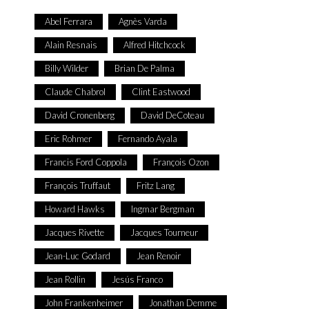
Abel Ferrara
Agnès Varda
Alain Resnais
Alfred Hitchcock
Billy Wilder
Brian De Palma
Claude Chabrol
Clint Eastwood
David Cronenberg
David DeCoteau
Eric Rohmer
Fernando Ayala
Francis Ford Coppola
François Ozon
François Truffaut
Fritz Lang
Howard Hawks
Ingmar Bergman
Jacques Rivette
Jacques Tourneur
Jean-Luc Godard
Jean Renoir
Jean Rollin
Jesús Franco
John Frankenheimer
Jonathan Demme