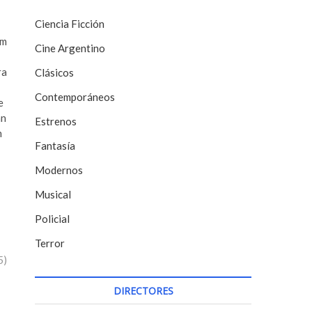
Ciencia Ficción
lm
Cine Argentino
ra
Clásicos
Contemporáneos
e
an
Estrenos
n
Fantasía
Modernos
Musical
Policial
Terror
5)
DIRECTORES