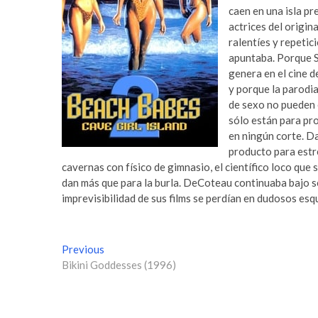
caen en una isla pr
actrices del origin
ralentíes y repetic
apuntaba. Porque S
genera en el cine d
y porque la parodi
de sexo no pueden e
sólo están para pr
en ningún corte. D
producto para estre
cavernas con físico de gimnasio, el científico loco que
dan más que para la burla. DeCoteau continuaba bajo s
imprevisibilidad de sus films se perdían en dudosos es
N
Previous
P
Bikini Goddesses (1996)
r
a
e
v
v
i