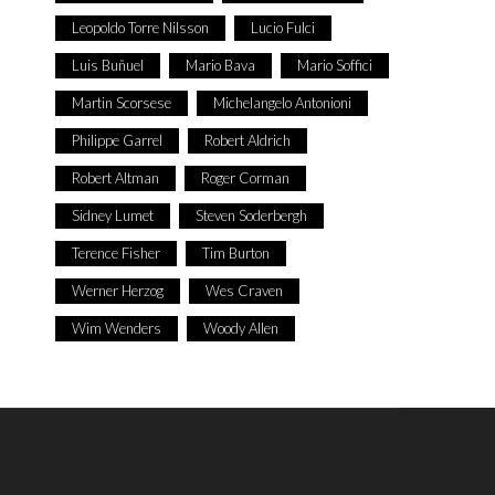
Leopoldo Torre Nilsson
Lucio Fulci
Luis Buñuel
Mario Bava
Mario Soffici
Martin Scorsese
Michelangelo Antonioni
Philippe Garrel
Robert Aldrich
Robert Altman
Roger Corman
Sidney Lumet
Steven Soderbergh
Terence Fisher
Tim Burton
Werner Herzog
Wes Craven
Wim Wenders
Woody Allen