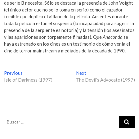
de serie B necesita. Sólo se destaca la presencia de John Voight
(el único actor que no se lo toma en serio) como el cazador
temible que duplica el villano de la película. Ausentes durante
toda la película están el suspenso (la incapacidad para sugerir la
presencia de la serpiente es notoria) y la tensión (los asesinatos
y las apariciones son torpemente filmadas). Que
Anaconda
se
haya estrenado en los cines es un testimonio de cómo venía el
cine de terror mainstream a mediados de la década de 1990.
N
Previous
P
Next
N
Isle of Darkness (1997)
r
The Devil’s Advocate (1997)
e
a
e
x
v
v
t
i
p
e
o
o
g
u
s
s
t
a
p
:
c
o