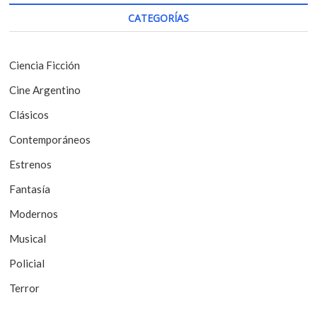
i
s
CATEGORÍAS
t
ó
:
n
Ciencia Ficción
d
Cine Argentino
e
Clásicos
e
Contemporáneos
n
t
Estrenos
r
Fantasía
a
Modernos
d
Musical
a
Policial
s
Terror