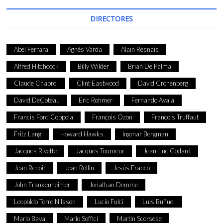
DIRECTORES
Abel Ferrara
Agnès Varda
Alain Resnais
Alfred Hitchcock
Billy Wilder
Brian De Palma
Claude Chabrol
Clint Eastwood
David Cronenberg
David DeCoteau
Eric Rohmer
Fernando Ayala
Francis Ford Coppola
François Ozon
François Truffaut
Fritz Lang
Howard Hawks
Ingmar Bergman
Jacques Rivette
Jacques Tourneur
Jean-Luc Godard
Jean Renoir
Jean Rollin
Jesús Franco
John Frankenheimer
Jonathan Demme
Leopoldo Torre Nilsson
Lucio Fulci
Luis Buñuel
Mario Bava
Mario Soffici
Martin Scorsese