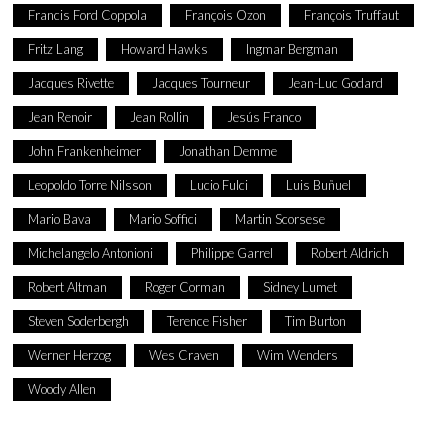
Francis Ford Coppola
François Ozon
François Truffaut
Fritz Lang
Howard Hawks
Ingmar Bergman
Jacques Rivette
Jacques Tourneur
Jean-Luc Godard
Jean Renoir
Jean Rollin
Jesús Franco
John Frankenheimer
Jonathan Demme
Leopoldo Torre Nilsson
Lucio Fulci
Luis Buñuel
Mario Bava
Mario Soffici
Martin Scorsese
Michelangelo Antonioni
Philippe Garrel
Robert Aldrich
Robert Altman
Roger Corman
Sidney Lumet
Steven Soderbergh
Terence Fisher
Tim Burton
Werner Herzog
Wes Craven
Wim Wenders
Woody Allen