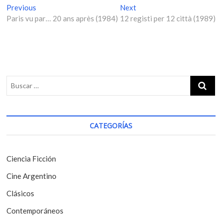
N
Previous
P
Next
N
Paris vu par… 20 ans après (1984)
r
12 registi per 12 città (1989)
e
a
e
x
v
v
t
i
p
e
o
o
g
u
s
s
t
a
p
:
c
o
i
s
CATEGORÍAS
t
ó
:
n
Ciencia Ficción
d
Cine Argentino
e
Clásicos
e
Contemporáneos
n