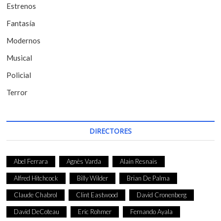
t
Estrenos
r
Fantasía
a
Modernos
d
Musical
a
Policial
s
Terror
DIRECTORES
Abel Ferrara
Agnès Varda
Alain Resnais
Alfred Hitchcock
Billy Wilder
Brian De Palma
Claude Chabrol
Clint Eastwood
David Cronenberg
David DeCoteau
Eric Rohmer
Fernando Ayala